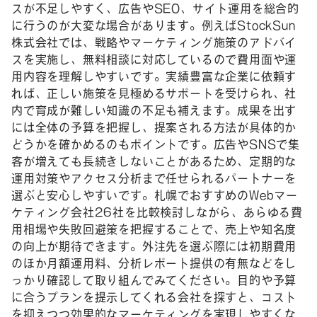
スが不足しやすく、広告やSEO、サイト運用を総合的
に行うのが大変な場合があります。例えばStockSun
株式会社では、戦略やマーケティング施策のアドバイ
スを実施し、無料相談に対応しているので費用面や運
用内容を理解しやすいです。実績豊富な企業に依頼す
れば、正しい施策を見極めるサポートを受けられ、社
内で育成が難しい知識の不足も補えます。成果を出す
には全体の予算を把握し、提案される方法が具体的か
どうかを確かめるのもポイントです。広告やSNSで集
客が増えても長続きしないことがあるため、定期的な
運用対策やアクセス分析まで任せられるパートナーを
選ぶと安心しやすいです。札幌でおすすめのWebマー
ケティング会社26社を比較検討しながら、あらゆる費
用相場や失敗回避策を把握することで、売上や知名度
の向上が期待できます。外注先を選ぶ際には初期費用
のほか月額運用料、分析レポート提供の有無などをし
っかり確認して取り組んでみてください。目的や予算
に合うプランを提示してくれる会社を探すと、コスト
を抑えつつ効果的なマーケティングを実現しやすくな