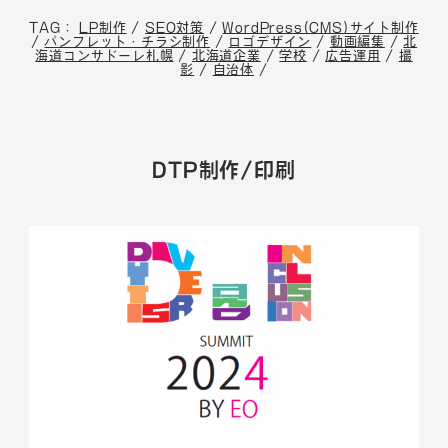
TAG：
LP制作
/
SEO対策
/
WordPress(CMS)サイト制作
/
パンフレット・チラシ制作
/
ロゴデザイン
/
動画編集
/
北
海道コンサドーレ札幌
/
北海道企業
/
学校
/
広告運用
/
撮
影
/
自治体
/
DTP制作/印刷