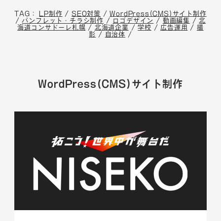
TAG：
LP制作
/
SEO対策
/
WordPress(CMS)サイト制作
/
パンフレット・チラシ制作
/
ロゴデザイン
/
動画編集
/
北
海道コンサドーレ札幌
/
北海道企業
/
学校
/
広告運用
/
撮
影
/
自治体
/
WordPress(CMS)サイト制作