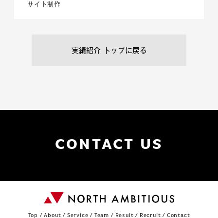
サイト制作
CONTACT US
Top
/
About
/
Service
/
Team
/
Result
/
Recruit
/
Contact